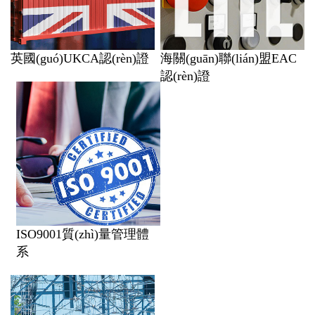
英國(guó)UKCA認(rèn)證
海關(guān)聯(lián)盟EAC
認(rèn)證
ISO9001質(zhì)量管理體
系