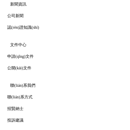
新聞資訊
公司新聞
認(rèn)證知識(shí)
文件中心
申請(qǐng)文件
公開(kāi)文件
聯(lián)系我們
聯(lián)系方式
招賢納士
投訴建議