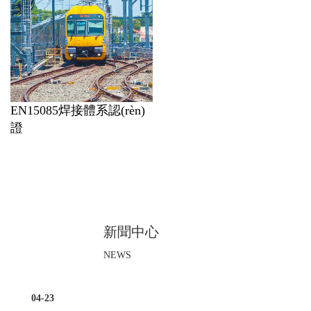
EN15085焊接體系認(rèn)
證
新聞中心
NEWS
04-23